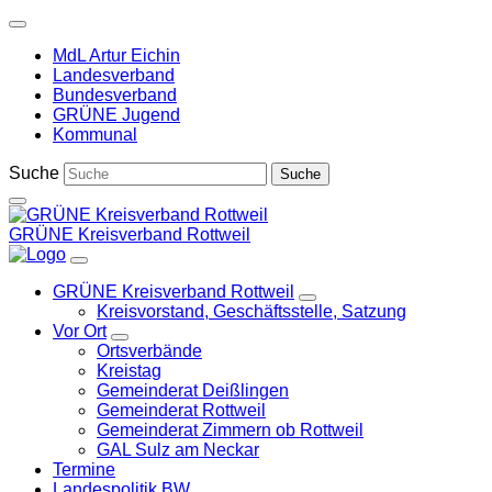
Weiter
zum
MdL Artur Eichin
Inhalt
Landesverband
Bundesverband
GRÜNE Jugend
Kommunal
Suche
GRÜNE Kreisverband Rottweil
GRÜNE Kreisverband Rottweil
Zeige
Kreisvorstand, Geschäftsstelle, Satzung
Untermenü
Vor Ort
Zeige
Ortsverbände
Untermenü
Kreistag
Gemeinderat Deißlingen
Gemeinderat Rottweil
Gemeinderat Zimmern ob Rottweil
GAL Sulz am Neckar
Termine
Landespolitik BW