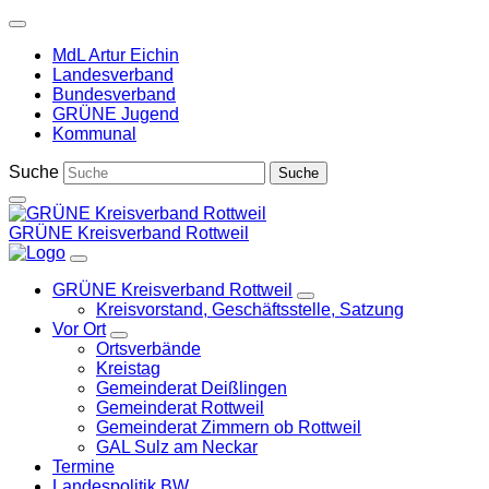
Weiter
zum
MdL Artur Eichin
Inhalt
Landesverband
Bundesverband
GRÜNE Jugend
Kommunal
Suche
GRÜNE Kreisverband Rottweil
GRÜNE Kreisverband Rottweil
Zeige
Kreisvorstand, Geschäftsstelle, Satzung
Untermenü
Vor Ort
Zeige
Ortsverbände
Untermenü
Kreistag
Gemeinderat Deißlingen
Gemeinderat Rottweil
Gemeinderat Zimmern ob Rottweil
GAL Sulz am Neckar
Termine
Landespolitik BW