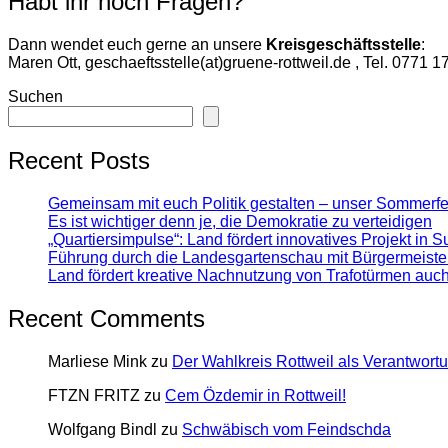
Habt ihr noch Fragen?
Dann wendet euch gerne an unsere
Kreisgeschäftsstelle
:
Maren Ott, geschaeftsstelle(at)gruene-rottweil.de , Tel. 0771 
Suchen
Recent Posts
Gemeinsam mit euch Politik gestalten – unser Sommerfe
Es ist wichtiger denn je, die Demokratie zu verteidigen
„Quartiersimpulse“: Land fördert innovatives Projekt in 
Führung durch die Landesgartenschau mit Bürgermeiste
Land fördert kreative Nachnutzung von Trafotürmen auc
Recent Comments
Marliese Mink
zu
Der Wahlkreis Rottweil als Verantwort
FTZN FRITZ
zu
Cem Özdemir in Rottweil!
Wolfgang Bindl
zu
Schwäbisch vom Feindschda