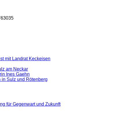
1763035
st mit Landrat Keckeisen
Sulz am Neckar
rin Ines Gaehn
h in Sulz und Rötenberg
ung für Gegenwart und Zukunft