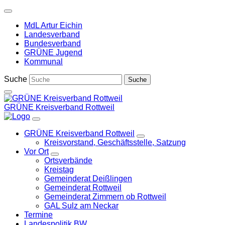
Weiter
zum
MdL Artur Eichin
Inhalt
Landesverband
Bundesverband
GRÜNE Jugend
Kommunal
Suche
GRÜNE Kreisverband Rottweil
GRÜNE Kreisverband Rottweil
Zeige
Kreisvorstand, Geschäftsstelle, Satzung
Untermenü
Vor Ort
Zeige
Ortsverbände
Untermenü
Kreistag
Gemeinderat Deißlingen
Gemeinderat Rottweil
Gemeinderat Zimmern ob Rottweil
GAL Sulz am Neckar
Termine
Landespolitik BW