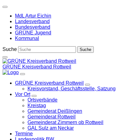
Weiter
zum
MdL Artur Eichin
Inhalt
Landesverband
Bundesverband
GRÜNE Jugend
Kommunal
Suche
GRÜNE Kreisverband Rottweil
GRÜNE Kreisverband Rottweil
Zeige
Kreisvorstand, Geschäftsstelle, Satzung
Untermenü
Vor Ort
Zeige
Ortsverbände
Untermenü
Kreistag
Gemeinderat Deißlingen
Gemeinderat Rottweil
Gemeinderat Zimmern ob Rottweil
GAL Sulz am Neckar
Termine
Landespolitik BW